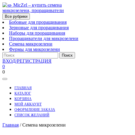
Перейти
к
содержимому
Все рубрики
Бобовые для проращивания
Зерновые для проращивания
Наборы для проращивания
Проращиватели для микрозелени
Семена микрозелени
Фермы для микрозелени
Поиск:
ВХОД/
ВХОД/РЕГИСТРАЦИЯ
РЕГИСТРАЦИЯ
0
корзина
0
Открыть
меню
ГЛАВНАЯ
КАТАЛОГ
КОРЗИНА
МОЙ АККАУНТ
ОФОРМЛЕНИЕ ЗАКАЗА
СПИСОК ЖЕЛАНИЙ
Закрыть
Главная
/ Семена микрозелени
меню